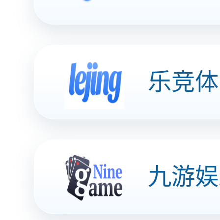
4.
阿尔卡拉斯手腕肌腱炎未愈，恢复发球训练
2026-07-19
5.
萨拉赫腿筋拉伤缺席三场 vs 努涅斯肌肉疲
2026-06-12
6.
维尔茨德甲助攻数已超同期厄德高，勒沃库
2026-08-01
7.
曼城4_0大胜西汉姆联，哈兰德单刀被拉拽未
2026-06-06
8.
裁判执法外籍化争议：英超引入非英格兰籍
2026-06-08