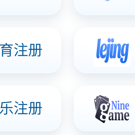
能
森
裁