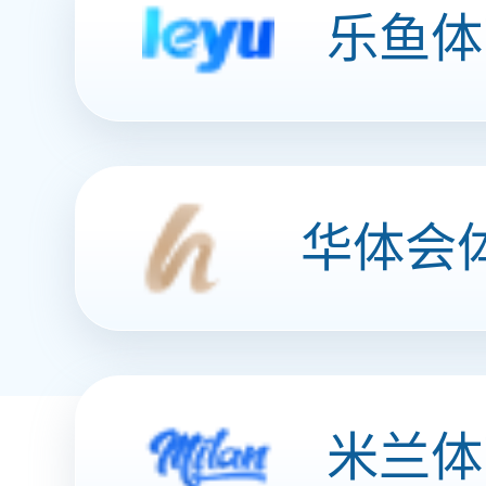
上一篇：
曼城4_0大胜西汉姆联，哈兰德单刀…
延伸阅读
1.
曼城1.2亿镑报价克瓦拉茨赫利亚，那不勒斯
2026-07-21
2.
年CBA选秀前瞻：清华后卫石奎场均15+5三
2026-07-22
3.
快船47胜35负跌至西部第七 伦纳德膝盖肿
2026-07-30