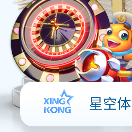
比赛开局，王艺迪凭借
通过细腻的前三板衔接
迪11-9再胜，第四局
现逆转，将大比分改写
的心理韧性，以11-
突击，她都处理得游
技术博弈：
这场WTT世界杯决赛
己赢在“节奏控制”上
持阶段，孙颖莎多次
其在开局阶段，她的
中，她两次发球直接
往比单纯的力量更重